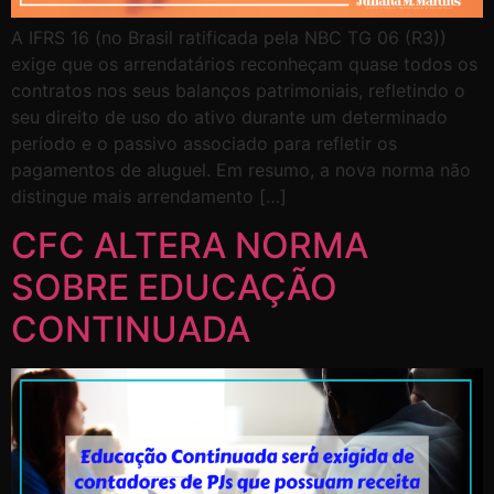
A IFRS 16 (no Brasil ratificada pela NBC TG 06 (R3))
exige que os arrendatários reconheçam quase todos os
contratos nos seus balanços patrimoniais, refletindo o
seu direito de uso do ativo durante um determinado
período e o passivo associado para refletir os
pagamentos de aluguel. Em resumo, a nova norma não
distingue mais arrendamento […]
CFC ALTERA NORMA
SOBRE EDUCAÇÃO
CONTINUADA