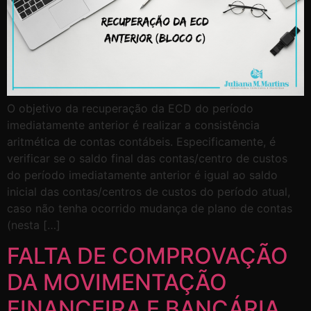
O objetivo da recuperação da ECD do período
imediatamente anterior é realizar a consistência
aritmética de contas contábeis. Especificamente, é
verificar se o saldo final das contas/centro de custos
do período imediatamente anterior é igual ao saldo
inicial das contas/centros de custos do período atual,
caso não tenha ocorrido mudança de plano de contas
(nesta […]
FALTA DE COMPROVAÇÃO
DA MOVIMENTAÇÃO
FINANCEIRA E BANCÁRIA