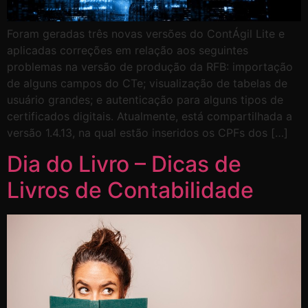
Foram geradas três novas versões do ContÁgil Lite e
aplicadas correções em relação aos seguintes
problemas na versão de produção da RFB: importação
de alguns campos do CTe; visualização de tabelas de
usuário grandes; e autenticação para alguns tipos de
certificados digitais. Atualmente, está compartilhada a
versão 1.4.13, na qual estão inseridos os CPFs dos […]
Dia do Livro – Dicas de
Livros de Contabilidade