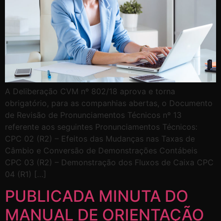
A Deliberação CVM nº 802/18 aprova e torna
obrigatório, para as companhias abertas, o Documento
de Revisão de Pronunciamentos Técnicos nº 13
referente aos seguintes Pronunciamentos Técnicos:
CPC 02 (R2) – Efeitos das Mudanças nas Taxas de
Câmbio e Conversão de Demonstrações Contábeis
CPC 03 (R2) – Demonstração dos Fluxos de Caixa CPC
04 (R1) […]
PUBLICADA MINUTA DO
MANUAL DE ORIENTAÇÃO