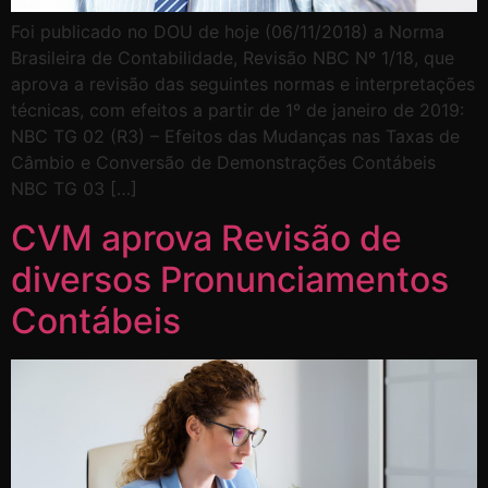
Foi publicado no DOU de hoje (06/11/2018) a Norma
Brasileira de Contabilidade, Revisão NBC Nº 1/18, que
aprova a revisão das seguintes normas e interpretações
técnicas, com efeitos a partir de 1º de janeiro de 2019:
NBC TG 02 (R3) – Efeitos das Mudanças nas Taxas de
Câmbio e Conversão de Demonstrações Contábeis
NBC TG 03 […]
CVM aprova Revisão de
diversos Pronunciamentos
Contábeis