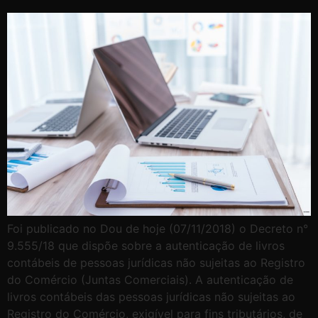
Foi publicado no Dou de hoje (07/11/2018) o Decreto n°
9.555/18 que dispõe sobre a autenticação de livros
contábeis de pessoas jurídicas não sujeitas ao Registro
do Comércio (Juntas Comerciais). A autenticação de
livros contábeis das pessoas jurídicas não sujeitas ao
Registro do Comércio, exigível para fins tributários, de