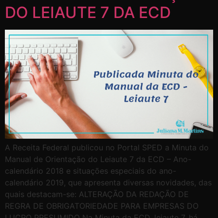
DO LEIAUTE 7 DA ECD
A Receita Federal publicou no Portal SPED a Minuta do
Manual de Orientação do Leiaute 7 da ECD – Ano-
calendário 2018 e situações especiais do ano-
calendário 2019, que apresenta diversas novidades, das
quais destacam-se: ALTERAÇÃO DA REDAÇÃO DE
REGRA DE OBRIGATORIEDADE PARA EMPRESAS DO
LUCRO PRESUMIDO Na Minuta da ECD, leiaute 7, há