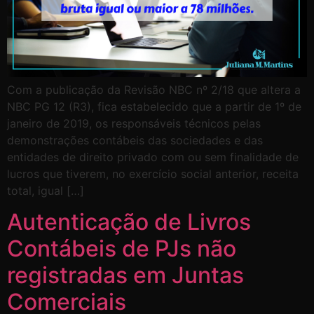
Com a publicação da Revisão NBC nº 2/18 que altera a
NBC PG 12 (R3), fica estabelecido que a partir de 1º de
janeiro de 2019, os responsáveis técnicos pelas
demonstrações contábeis das sociedades e das
entidades de direito privado com ou sem finalidade de
lucros que tiverem, no exercício social anterior, receita
total, igual […]
Autenticação de Livros
Contábeis de PJs não
registradas em Juntas
Comerciais