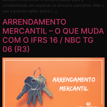
contabilidade, em especial os extratos bancários. Mas o
que é preciso saber sobre […]
ARRENDAMENTO
MERCANTIL – O QUE MUDA
COM O IFRS 16 / NBC TG
06 (R3)