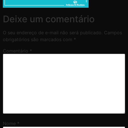
Deixe um comentário
O seu endereço de e-mail não será publicado.
Campos
obrigatórios são marcados com
*
Comentário
*
Nome
*