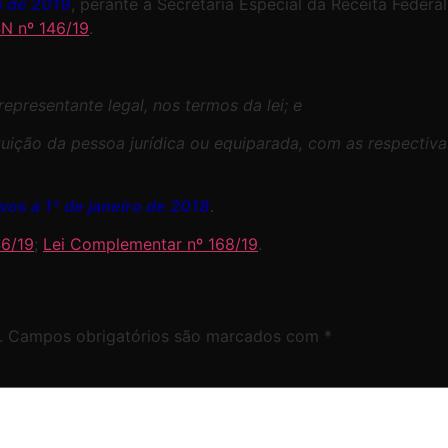
ho de 2019
, perante a Secretaria Especial da Receita Federa
N nº 146/19
.
representante legal, nos termos da lei; e
tuição da pessoa jurídica ou equiparada, com as respectiva
ivos a 1º de janeiro de 2018
.
6/19
;
Lei Complementar nº 168/19
.
.
Campos obrigatórios são marcados com
*