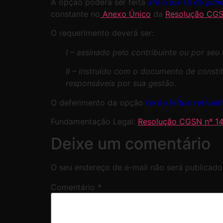
A opção poderá ser feita
até o dia 15 de jul
constante no
Anexo Único
da
Resolução CGS
O requerimento deverá ser:
I – assinado pelo contribuinte ou por seu 
II – instruído com o documento de consti
responsáveis por sua gestão.
O deferimento da opção
terá efeitos retroat
Fundamentação Legal:
Resolução CGSN nº 14
Deixe um comentário
O seu endereço de e-mail não será publicado
Comentário
*