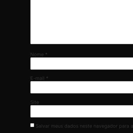
Nome
*
E-mail
*
Site
Salvar meus dados neste navegador para a