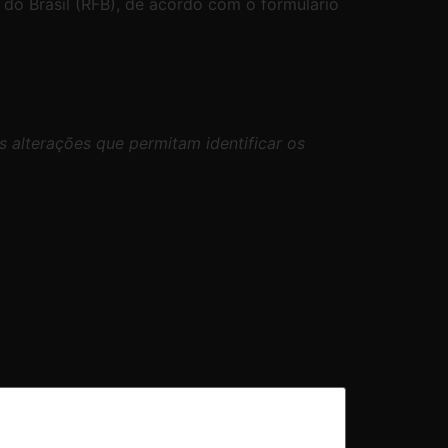
l do Brasil (RFB), de acordo com o formulário
s alterações que permitam identificar os