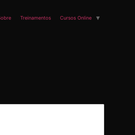
Sobre
Treinamentos
Cursos Online