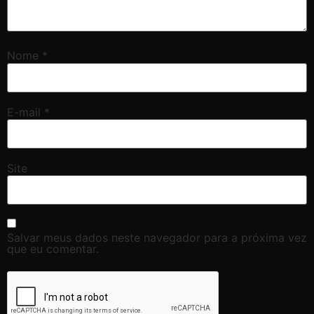
Nome
*
E-mail
*
Site
Salvar meus dados neste navegador para a próxima vez
que eu comentar.