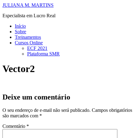
Ir
JULIANA M. MARTINS
para
Especialista em Lucro Real
o
conteúdo
Início
Sobre
Treinamentos
Cursos Online
ECF 2021
Plataforma SMR
Vector2
Deixe um comentário
O seu endereço de e-mail não será publicado.
Campos obrigatórios
são marcados com
*
Comentário
*