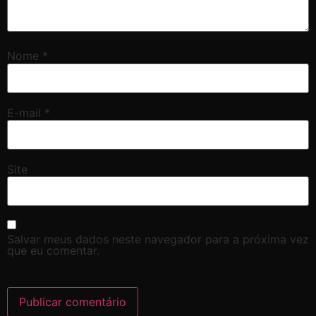
Nome
*
E-mail
*
Site
Salvar meus dados neste navegador para a próxima vez
que eu comentar.