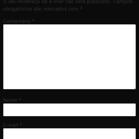
O seu endereço de e-mail não será publicado.
Campos
obrigatórios são marcados com
*
Comentário
*
Nome
*
E-mail
*