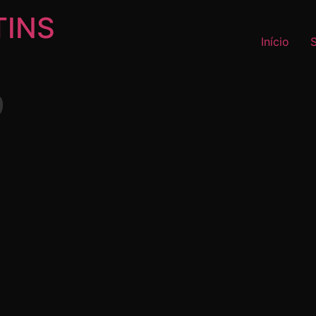
TINS
Início
9