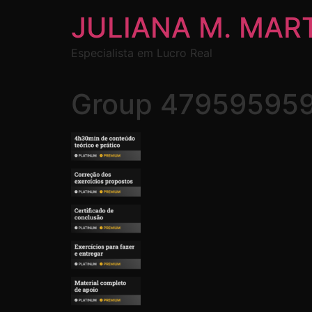
JULIANA M. MAR
Especialista em Lucro Real
Group 47959595