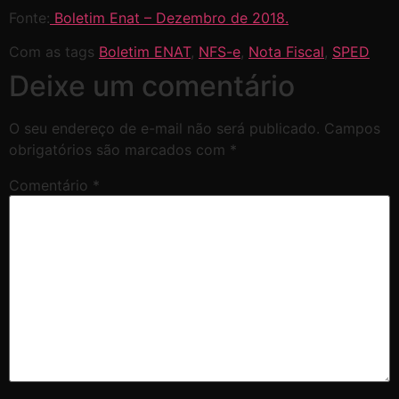
Fonte:
Boletim Enat – Dezembro de 2018.
Com as tags
Boletim ENAT
,
NFS-e
,
Nota Fiscal
,
SPED
Deixe um comentário
O seu endereço de e-mail não será publicado.
Campos
obrigatórios são marcados com
*
Comentário
*