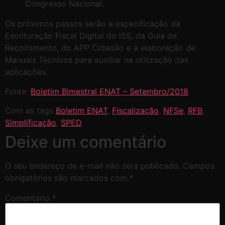
Congresso Nacional.
Os próximos passos serão a especificação da
Escrituração Fiscal Digital do ISS, da Guia de
Recolhimento, do APP Cidadão e a elaboração de
Manuais Técnicos para auxiliar na utilização das
aplicações.
Fonte:
Boletim Bimestral ENAT – Setembro/2018
Com as tags
Boletim ENAT
,
Fiscalização
,
NFSe
,
RFB
,
Simplificação
,
SPED
Deixe um comentário
O seu endereço de e-mail não será publicado.
Campos
obrigatórios são marcados com
*
Comentário
*