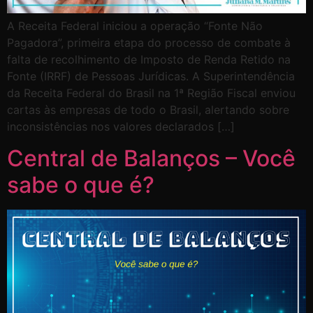
A Receita Federal iniciou a operação “Fonte Não
Pagadora”, primeira etapa do processo de combate à
falta de recolhimento de Imposto de Renda Retido na
Fonte (IRRF) de Pessoas Jurídicas. A Superintendência
da Receita Federal do Brasil na 1ª Região Fiscal enviou
cartas às empresas de todo o Brasil, alertando sobre
inconsistências nos valores declarados […]
Central de Balanços – Você
sabe o que é?