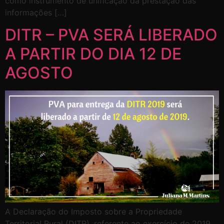
como instrumento de unificação da prestação das
informações […]
DITR – PVA SERÁ LIBERADO
A PARTIR DO DIA 12 DE
AGOSTO
A Declaração do Imposto sobre a Propriedade
Territorial Rural (DITR), referente ao exercício de 2019,