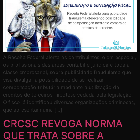
A Receita Federal alerta os contribuintes, e em especial,
os profissionais das áreas contábil e jurídica e toda a
classe empresarial, sobre publicidade fraudulenta que
visa divulgar a possibilidade de se realizar
compensação tributária mediante a utilização de
créditos de terceiros, hipótese vedada pela legislação.
O fisco já identificou diversas organizações criminosas,
que apresentam uma […]
CRCSC REVOGA NORMA
QUE TRATA SOBRE A