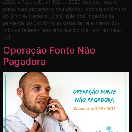
2020, a Resolução nº 152 de 2020, que prorroga o
prazo para pagamento dos tributos federais no âmbito
do Simples Nacional. Em função dos impactos da
pandemia do Covid-19, as datas de vencimento dos
tributos federais previstos nos incisos I a VI do caput
[…]
Operação Fonte Não
Pagadora