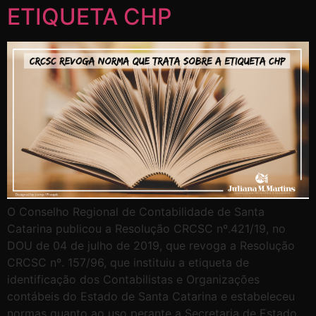
ETIQUETA CHP
O Conselho Regional de Contabilidade de Santa
Catarina publicou a Resolução CRCSC nº.421/19, no
DOU de 04 de julho de 2019, que revoga a Resolução
CRCSC nº. 157/96, que instituiu a etiqueta de
identificação dos Contabilistas e Organizações
contábeis do Estado de Santa Catarina e estabeleceu
normas quanto ao uso perante a Secretaria de Estado