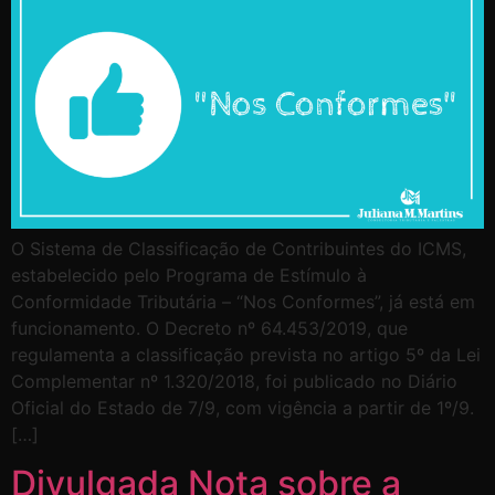
O Sistema de Classificação de Contribuintes do ICMS,
estabelecido pelo Programa de Estímulo à
Conformidade Tributária – “Nos Conformes”, já está em
funcionamento. O Decreto nº 64.453/2019, que
regulamenta a classificação prevista no artigo 5º da Lei
Complementar nº 1.320/2018, foi publicado no Diário
Oficial do Estado de 7/9, com vigência a partir de 1º/9.
[…]
Divulgada Nota sobre a