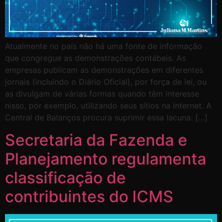
Atualmente no país não há uma fonte de informação
que congregue as demonstrações contábeis. As
empresas publicam as demonstrações em diferentes
jornais (incluindo o Diário Oficial), por força de lei, ou
as divulgam de várias formas quando têm interesse
nisso, por exemplo, utilizando seus sítios na internet. A
Central de Balanços procura suprimir essa lacuna. […]
Secretaria da Fazenda e
Planejamento regulamenta
classificação de
contribuintes do ICMS