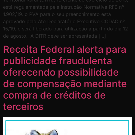
está regulamentada pela Instrução Normativa RFB nº
1.902/19. o PVA para o seu preenchimento está
aprovado pelo Ato Declaratório Executivo CODAC nº
15/19, e será liberado para utilização a partir do dia 12
de agosto. A DITR deve ser apresentada […]
Receita Federal alerta para
publicidade fraudulenta
oferecendo possibilidade
de compensação mediante
compra de créditos de
terceiros