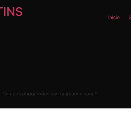
TINS
Início
.
Campos obrigatórios são marcados com
*