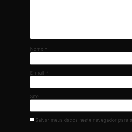
Nome
*
E-mail
*
Site
Salvar meus dados neste navegador para a