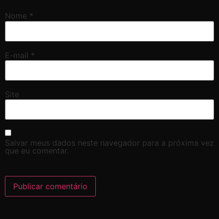
Nome
*
E-mail
*
Site
Salvar meus dados neste navegador para a próxima vez
que eu comentar.