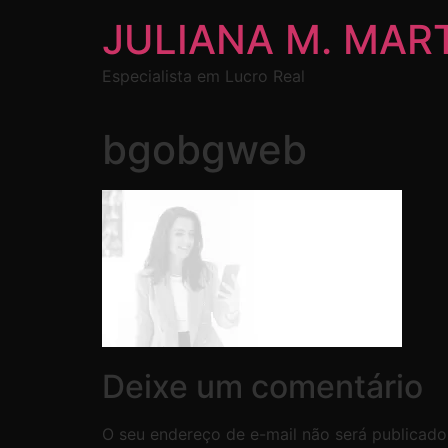
JULIANA M. MAR
Especialista em Lucro Real
bgobgweb
Deixe um comentário
O seu endereço de e-mail não será publicado