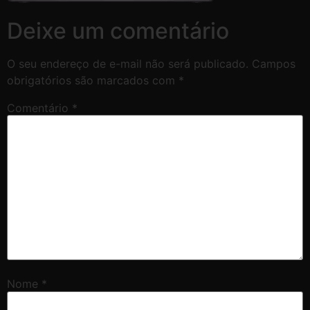
Deixe um comentário
O seu endereço de e-mail não será publicado.
Campos
obrigatórios são marcados com
*
Comentário
*
Nome
*