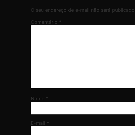
O seu endereço de e-mail não será publicado
Comentário
*
Nome
*
E-mail
*