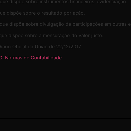
 que dispõe sobre instrumentos financeiros: evidenciação.
que dispõe sobre o resultado por ação.
 que dispõe sobre divulgação de participações em outras e
 que dispõe sobre a mensuração do valor justo.
iário Oficial da União de 22/12/2017.
G
,
Normas de Contabilidade