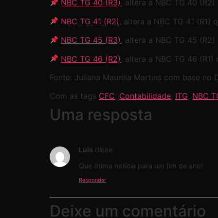
NBC TG 40 (R3)
, altera a NBC TG 40 (R2)
NBC TG 41 (R2)
, altera a NBC TG 41 (R1) 
NBC TG 45 (R3)
, altera a NBC TG 45 (R2)
NBC TG 46 (R2)
, altera a NBC TG 46 (R1)
Fonte: Juliana Maurilia Martins com base no D
Com as tags
CFC
,
Contabilidade
,
ITG
,
NBC T
Uma resposta
Luis
disse:
Que ótima notícia para um fim de ano!
Responder
Deixe um comentário