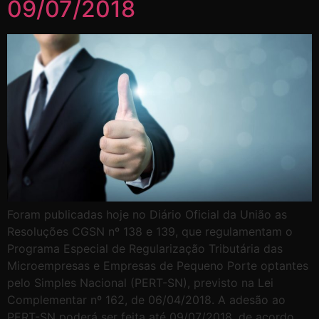
09/07/2018
Foram publicadas hoje no Diário Oficial da União as
Resoluções CGSN nº 138 e 139, que regulamentam o
Programa Especial de Regularização Tributária das
Microempresas e Empresas de Pequeno Porte optantes
pelo Simples Nacional (PERT-SN), previsto na Lei
Complementar nº 162, de 06/04/2018. A adesão ao
PERT-SN poderá ser feita até 09/07/2018, de acordo