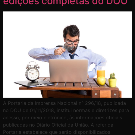
edições completas do DOU
A Portaria da Imprensa Nacional nº 296/18, publicada
no DOU de 01/11/2018, institui normas e diretrizes para
acesso, por meio eletrônico, às informações oficiais
publicadas no Diário Oficial da União. A referida
Portaria estabelece que serão disponibilizados