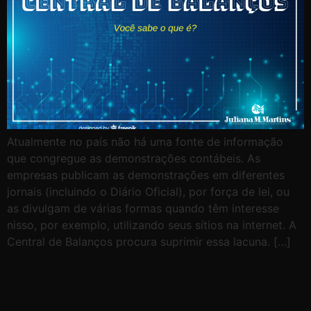
Atualmente no país não há uma fonte de informação
que congregue as demonstrações contábeis. As
empresas publicam as demonstrações em diferentes
jornais (incluindo o Diário Oficial), por força de lei, ou
as divulgam de várias formas quando têm interesse
nisso, por exemplo, utilizando seus sítios na internet. A
Central de Balanços procura suprimir essa lacuna. […]