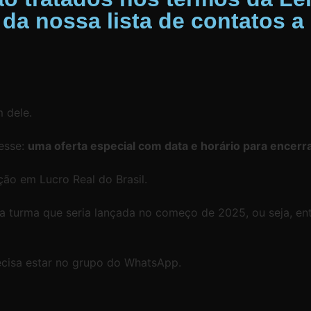
 da nossa lista de contatos 
m dele.
esse:
uma oferta especial com data e horário para encerra
ção em Lucro Real do Brasil.
a turma que seria lançada no começo de 2025, ou seja, ent
ecisa estar no grupo do WhatsApp.