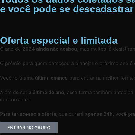
e você pode se descadastrar
Oferta especial e limitada
O ano de
2024 ainda não acabou
, mas muitos já desistira
O prêmio para quem começou a planejar o próximo ano é 
Você terá
uma última chance
para entrar na melhor forma
Além de ser
a última do ano
, essa turma também antecipa 
concorrentes.
Para ter
acesso a oferta
, que durará
apenas 24h
, você pr
ENTRAR NO GRUPO