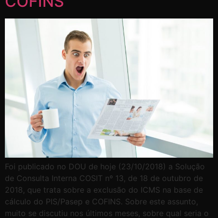
COFINS
Foi publicado no DOU de hoje (23/10/2018) a Solução
de Consulta Interna COSIT nº 13, de 18 de outubro de
2018, que trata sobre a exclusão do ICMS na base de
cálculo do PIS/Pasep e COFINS. Sobre este assunto,
muito se discutiu nos últimos meses, sobre qual seria o