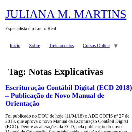
Ir
JULIANA M. MARTINS
para
o
conteúdo
Especialista em Lucro Real
Início
Sobre
Treinamentos
Cursos Online
Tag:
Notas Explicativas
Escrituração Contábil Digital (ECD 2018)
– Publicação de Novo Manual de
Orientação
Foi publicado no DOU de hoje (11/04/18) o ADE COFIS nº 27 de
2018, que aprova o novo Manual da Escrituração Contábil Digital
(ECD). Dentre as alterações da ECD, pela publicação do novo
Manual de Orientação, fica estabelecida a criação de campos para