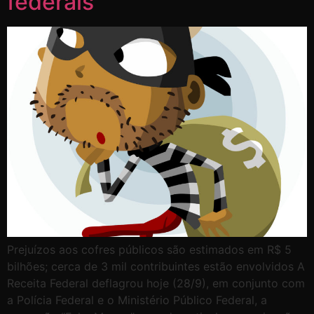
federais
Prejuízos aos cofres públicos são estimados em R$ 5
bilhões; cerca de 3 mil contribuintes estão envolvidos A
Receita Federal deflagrou hoje (28/9), em conjunto com
a Polícia Federal e o Ministério Público Federal, a