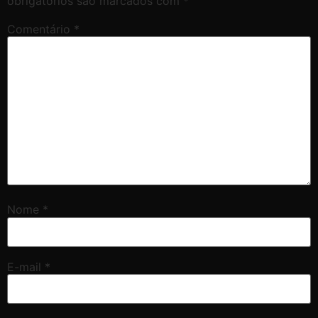
obrigatórios são marcados com
*
Comentário
*
Nome
*
E-mail
*