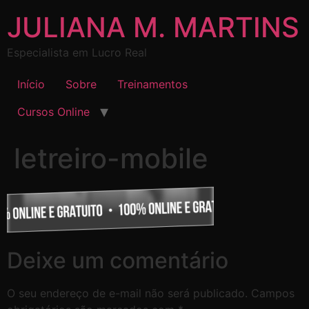
JULIANA M. MARTINS
Especialista em Lucro Real
Início
Sobre
Treinamentos
Cursos Online
letreiro-mobile
Deixe um comentário
O seu endereço de e-mail não será publicado.
Campos