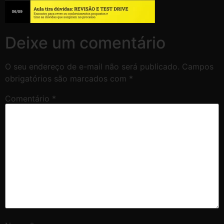
Deixe um comentário
O seu endereço de e-mail não será publicado.
Campos
obrigatórios são marcados com
*
Comentário
*