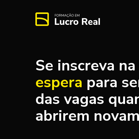
Se inscreva n
espera
para se
das vagas qua
abrirem nova