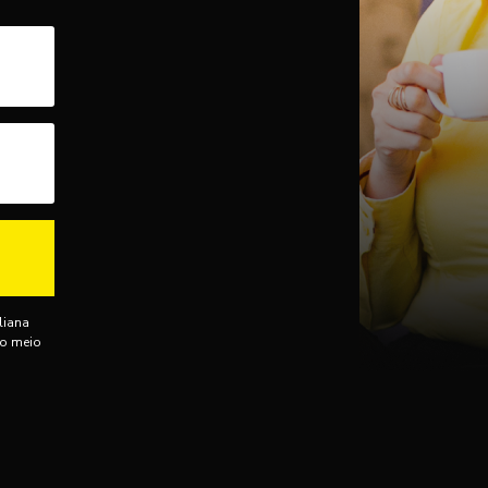
liana
ro meio