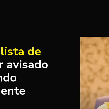
a
lista de
r avisado
ndo
mente