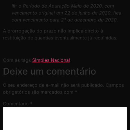
III- o Período de Apuração Maio de 2020, com
vencimento original em 22 de junho de 2020, fica
com vencimento para 21 de dezembro de 2020.
A prorrogação do prazo não implica direito à
restituição de quantias eventualmente já recolhidas.
Com as tags
Simples Nacional
Deixe um comentário
O seu endereço de e-mail não será publicado.
Campos
obrigatórios são marcados com
*
Comentário
*