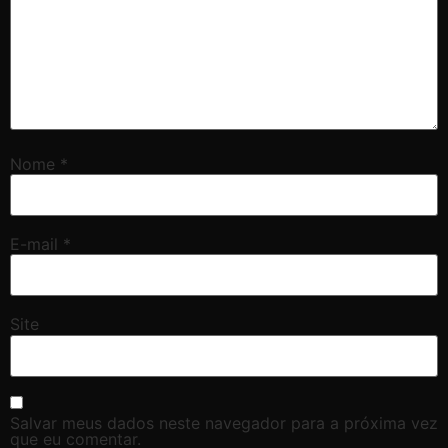
Nome
*
E-mail
*
Site
Salvar meus dados neste navegador para a próxima vez
que eu comentar.