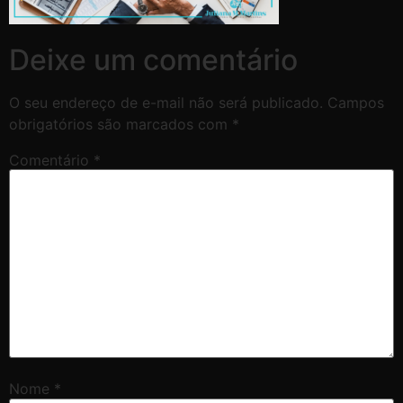
Deixe um comentário
O seu endereço de e-mail não será publicado.
Campos
obrigatórios são marcados com
*
Comentário
*
Nome
*